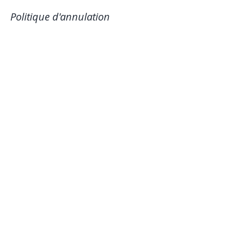
Politique d'annulation
Toute séance annulée moins de 48h
avant le début du cours ne pourra être ni
reportée ni remboursée.
Coordonnées
0649810824
poesialayoga@gmail.com
Dole, France